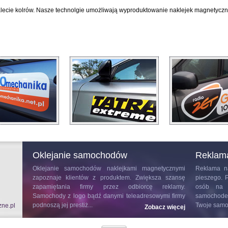
lecie kolrów. Nasze technolgie umożliwają wyproduktowanie naklejek magnetycz
Oklejanie samochodów
Reklam
Oklejanie samochodów
naklejkami magnetycznymi
Reklama n
zapoznaje klientów z produktem. Zwiększa szansę
pieszego. 
zapamiętania firmy przez odbiorcę reklamy.
osób na t
Samochody z logo bądź danymi teleadresowymi firmy
samochodem
podnoszą jej prestiż...
Twoje samo
zne.pl
Zobacz więcej