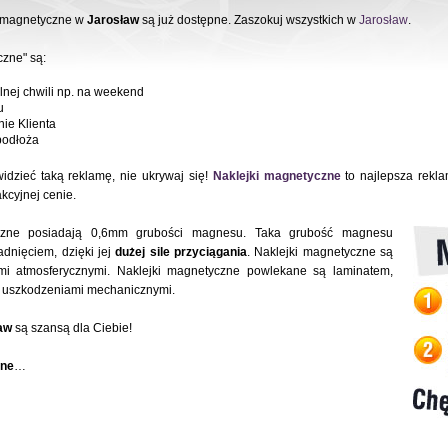
i magnetyczne w
Jarosław
są już dostępne. Zaszokuj wszystkich w
Jarosław
.
czne" są:
nej chwili np. na weekend
u
nie Klienta
odłoża
idzieć taką reklamę, nie ukrywaj się!
Naklejki magnetyczne
to najlepsza rekla
kcyjnej cenie.
czne posiadają 0,6mm grubości magnesu. Taka grubość magnesu
dnięciem, dzięki jej
dużej sile przyciągania
. Naklejki magnetyczne są
i atmosferycznymi. Naklejki magnetyczne powlekane są laminatem,
z uszkodzeniami mechanicznymi.
aw
są szansą dla Ciebie!
zne
…