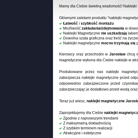
Mamy dla Ciebie świetną wiadomość! Naklejk
Głównymi zaletami produktu "naklejki magnety
Łatwość
i
szybkość montażu
Możliwość
zakładania/zdejmowania
w dowol
Naklejki Magnetyczne
nie uszkadzają
lakier
Dowolna szata graficzna oraz treść na życze
Naklejki magnetyczne
mocno trzymają się
p
Kierowcy oraz przechodni w
Jarosław
chcą w
magnetyczne wykona dla Ciebie naklejki w atra
Produkowane przez nas naklejki magnety
zabezpiecza naklejki magnetyczne przed odpa
odpowiednio zabezpieczone przed czynnikam
zabezpieczając je dodatkowo przed wodą ora
Teraz już wiesz,
naklejki magnetyczne Jarosł
Zaprojektujemy dla Ciebie
naklejki magnetyc
Zgodnie z najnowszymi trendami
Z maksymalną dokładnością
Z szybkim terminem realizacji
Atrakcyjne i estetyczne