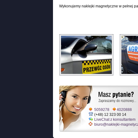
Wykonujemy naklejki magnetyczne w pełnej pa
5059278
4020888
(+48) 12 323 00 14
LiveChat z konsultantem
biuro@naklejki-magnetyc