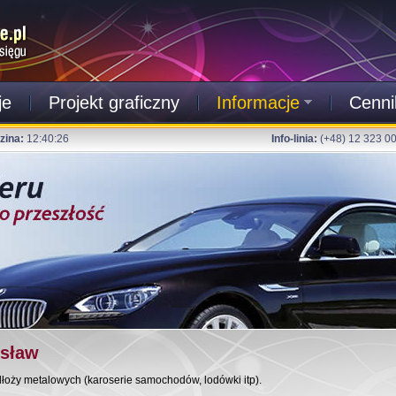
je
Projekt graficzny
Informacje
Cenni
zina:
12:40:27
Info-linia:
(+48) 12 323 0
osław
dłoży metalowych (karoserie samochodów, lodówki itp).